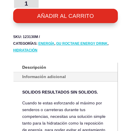
ROCTANE
ENERGY
DRINK
AÑADIR AL CARRITO
-
TROPICAL
FRUIT
SKU:
123130M
CANTIDAD
CATEGORÍAS:
ENERGÍA
,
GU ROCTANE ENERGY DRINK
,
HIDRATACIÓN
Descripción
Información adicional
SOLIDOS RESULTADOS SIN SOLIDOS.
Cuando te estas esforzando al máximo por
senderos o carreteras durante tus
competencias, necesitas una solución simple
tanto para la hidratación como la reposición
de energía, para poder evitar el agotamiento,