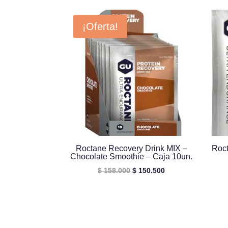
¡Oferta!
Roctane Recovery Drink MIX –
Roct
Chocolate Smoothie – Caja 10un.
El
El
$
158.000
$
150.500
precio
precio
original
actual
era:
es:
$ 158.000.
$ 150.500.