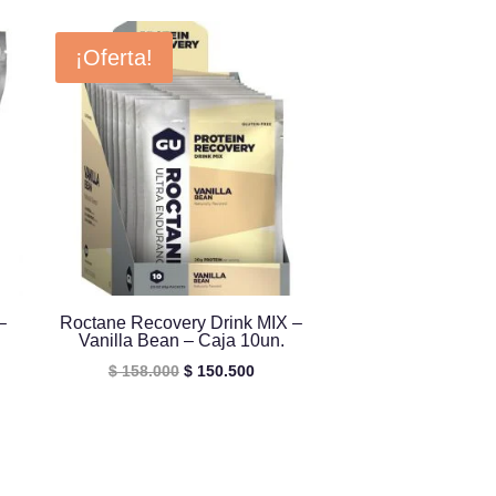
¡Oferta!
–
Roctane Recovery Drink MIX –
Vanilla Bean – Caja 10un.
El
El
$
158.000
$
150.500
precio
precio
original
actual
era:
es:
$ 158.000.
$ 150.500.