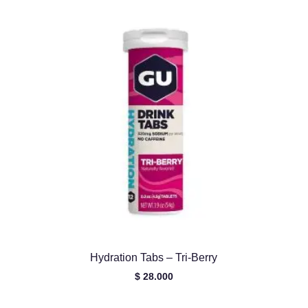
era:
es:
$ 224.000.
$ 211.000.
Hydration Tabs – Tri-Berry
$
28.000