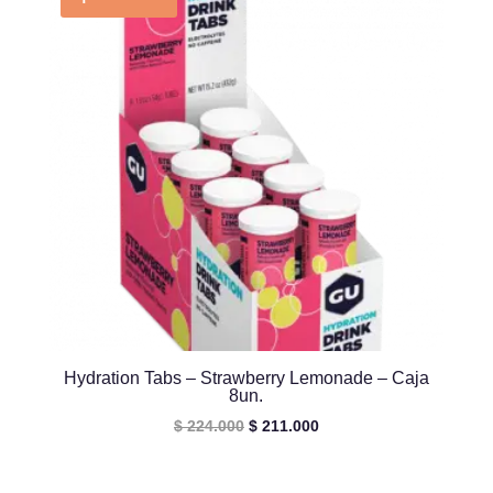
Hydration Tabs – Strawberry Lemonade – Caja
8un.
El
El
$
224.000
$
211.000
precio
precio
original
actual