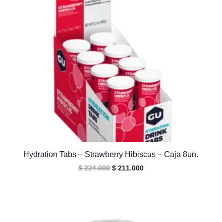
Hydration Tabs – Strawberry Hibiscus – Caja 8un.
El
El
$
224.000
$
211.000
precio
precio
original
actual
era:
es:
$ 224.000.
$ 211.000.