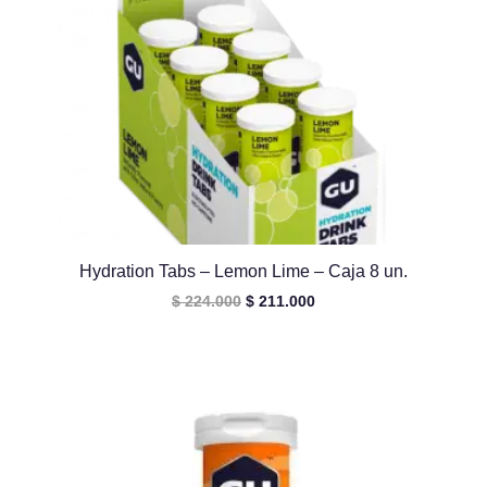
Hydration Tabs – Lemon Lime – Caja 8 un.
El
El
$
224.000
$
211.000
precio
precio
original
actual
era:
es:
$ 224.000.
$ 211.000.