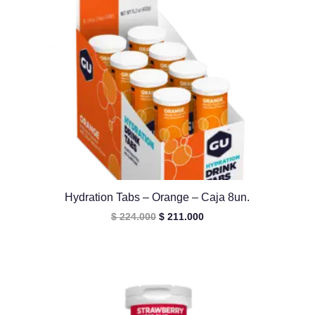
Hydration Tabs – Orange – Caja 8un.
El
El
$
224.000
$
211.000
precio
precio
original
actual
era:
es:
$ 224.000.
$ 211.000.