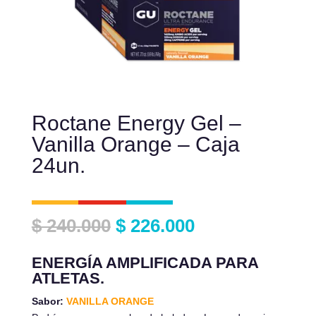
Roctane Energy Gel –
Vanilla Orange – Caja
24un.
El
El
$
240.000
$
226.000
precio
precio
original
actual
ENERGÍA AMPLIFICADA PARA
era:
es:
ATLETAS.
$ 240.000.
$ 226.000.
Sabor:
VANILLA ORANGE