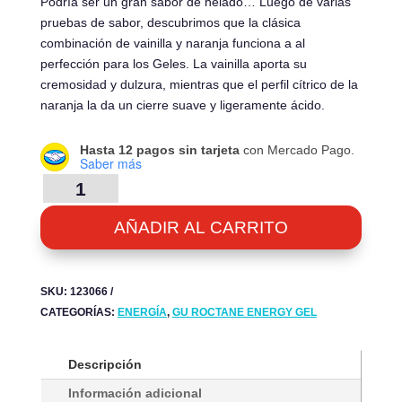
Podría ser un gran sabor de helado… Luego de varias
pruebas de sabor, descubrimos que la clásica
combinación de vainilla y naranja funciona a al
perfección para los Geles. La vainilla aporta su
cremosidad y dulzura, mientras que el perfil cítrico de la
naranja la da un cierre suave y ligeramente ácido.
Hasta 12 pagos sin tarjeta
con Mercado Pago.
Saber más
ROCTANE
ENERGY
GEL
AÑADIR AL CARRITO
-
VANILLA
ORANGE
SKU:
123066
-
CATEGORÍAS:
ENERGÍA
,
GU ROCTANE ENERGY GEL
CAJA
24UN.
CANTIDAD
Descripción
Información adicional