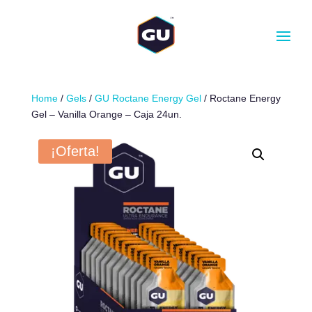
CANTIDAD
-
+
AÑADIR AL CARRITO
Home
/
Gels
/
GU Roctane Energy Gel
/ Roctane Energy
Gel – Vanilla Orange – Caja 24un.
¡Oferta!