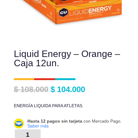
Liquid Energy – Orange –
Caja 12un.
El
El
$
108.000
$
104.000
precio
precio
original
actual
ENERGÍA LIQUIDA PARA ATLETAS.
era:
es:
$ 108.000.
$ 104.000.
Hasta 12 pagos sin tarjeta
con Mercado Pago.
Saber más
LIQUID