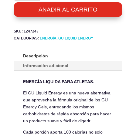
ENERGY
-
AÑADIR AL CARRITO
ORANGE
-
CAJA
SKU:
124724
12UN.
CATEGORÍAS:
ENERGÍA
,
GU LIQUID ENERGY
CANTIDAD
Descripción
Información adicional
ENERGÍA LIQUIDA PARA ATLETAS.
El GU Liquid Energy es una nueva alternativa
que aprovecha la fórmula original de los GU
Energy Gels, entregando los mismos
carbohidratos de rápida absorción para hacer
un producto suave y fácil de digerir.
Cada porción aporta 100 calorías no solo