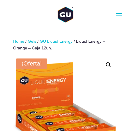
CANTIDAD
-
+
AÑADIR AL CARRITO
Home
/
Gels
/
GU Liquid Energy
/ Liquid Energy –
Orange – Caja 12un.
¡Oferta!