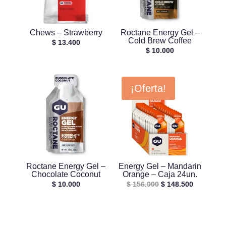
Chews – Strawberry
Roctane Energy Gel –
Cold Brew Coffee
$
13.400
$
10.000
¡Oferta!
Roctane Energy Gel –
Energy Gel – Mandarin
Chocolate Coconut
Orange – Caja 24un.
El
El
$
10.000
$
156.000
$
148.500
precio
precio
original
actual
era:
es: