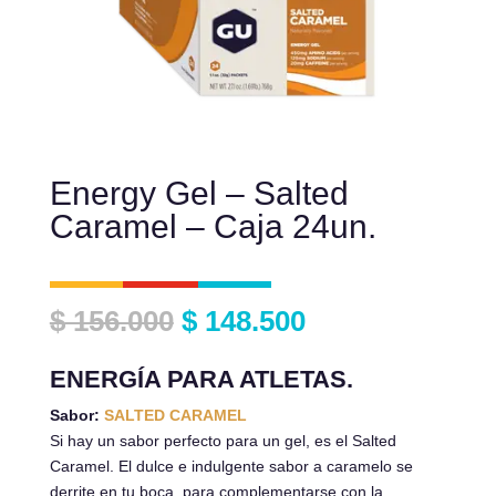
Energy Gel – Salted
Caramel – Caja 24un.
El
El
$
156.000
$
148.500
precio
precio
original
actual
ENERGÍA PARA ATLETAS.
era:
es:
$ 156.000.
$ 148.500.
Sabor:
SALTED CARAMEL
Si hay un sabor perfecto para un gel, es el Salted
Caramel. El dulce e indulgente sabor a caramelo se
derrite en tu boca, para complementarse con la