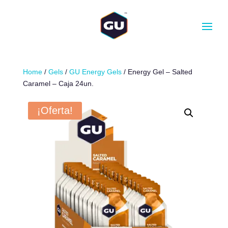
CANTIDAD
-
+
AÑADIR AL CARRITO
Home
/
Gels
/
GU Energy Gels
/ Energy Gel – Salted
Caramel – Caja 24un.
¡Oferta!