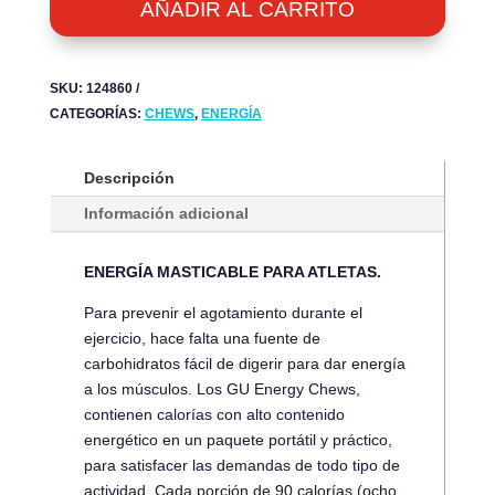
SALTED
AÑADIR AL CARRITO
LIME
-
CAJA
SKU:
124860
X
CATEGORÍAS:
CHEWS
,
ENERGÍA
12
UN.
CANTIDAD
Descripción
Información adicional
ENERGÍA MASTICABLE PARA ATLETAS.
Para prevenir el agotamiento durante el
ejercicio, hace falta una fuente de
carbohidratos fácil de digerir para dar energía
a los músculos. Los GU Energy Chews,
contienen calorías con alto contenido
energético en un paquete portátil y práctico,
para satisfacer las demandas de todo tipo de
actividad. Cada porción de 90 calorías (ocho