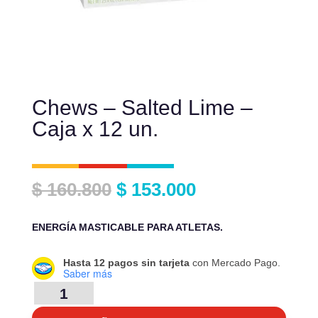
Chews – Salted Lime –
Caja x 12 un.
El
El
$
160.800
$
153.000
precio
precio
original
actual
ENERGÍA MASTICABLE PARA ATLETAS.
era:
es:
$ 160.800.
$ 153.000.
Hasta 12 pagos sin tarjeta
con Mercado Pago.
Saber más
CHEWS
-