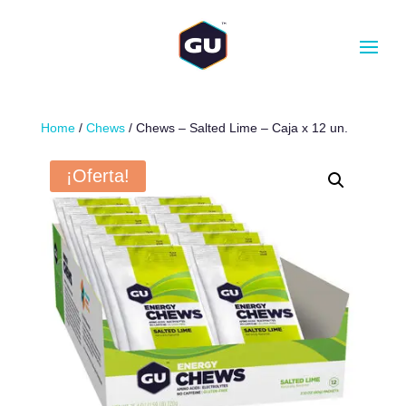
CANTIDAD
-
+
AÑADIR AL CARRITO
Home
/
Chews
/ Chews – Salted Lime – Caja x 12 un.
¡Oferta!